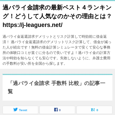
過バライ金請求の最新ベスト４ランキン
グ！どうして人気なのかその理由とは？
https://j-leaguers.net/
過バライ金返還請求デメリットとリスク計算して時効前に借金返
済！ 過バライ金返還請求のデメリットリスク計算して、借金が減っ
た人が続出です！無料の借金計算シミュレータで安くて安心な事務
所の体験口コミが直ぐに分るので良いですよ！過バライ金の計算方
法や時効を知らなくても安心です。失敗しないように、弁護士費用
の手数料が安い所を全国から探します。
「過バライ金請求 手数料 比較」の記事一
覧
Tweet
0
0