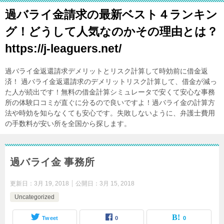
過バライ金請求の最新ベスト４ランキン
グ！どうして人気なのかその理由とは？
https://j-leaguers.net/
過バライ金返還請求デメリットとリスク計算して時効前に借金返
済！ 過バライ金返還請求のデメリットリスク計算して、借金が減っ
た人が続出です！無料の借金計算シミュレータで安くて安心な事務
所の体験口コミが直ぐに分るので良いですよ！過バライ金の計算方
法や時効を知らなくても安心です。失敗しないように、弁護士費用
の手数料が安い所を全国から探します。
過バライ金 事務所
更新日：
3月 19, 2018
公開日：
3月 15, 2018
Uncategorized
Tweet
0
0