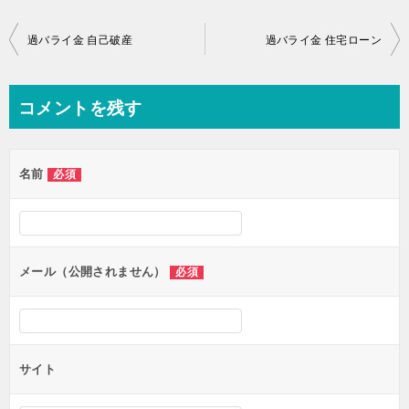
投
過バライ金 自己破産
過バライ金 住宅ローン
稿
ナ
コメントを残す
ビ
ゲ
名前
必須
ー
シ
ョ
ン
メール（公開されません）
必須
サイト