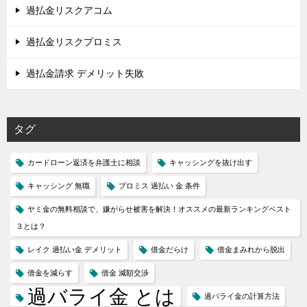
過払金リスクアコム
過払金リスクプロミス
過払金請求 デメリット失敗
タグ
カードローン返済を弁護士に相談
キャッシングを抜け出す
キャッシング 無職
プロミス 過払い 金 条件
ヤミ金の無料相談で、嫌がらせ被害を解決！オススメの最新ランキングベスト
３とは？
レイク 過払い金 デメリット
借金だらけ
借金まみれから脱出
借金を減らす
借金 減額交渉
過バライ金 とは
過バライ金の計算方法