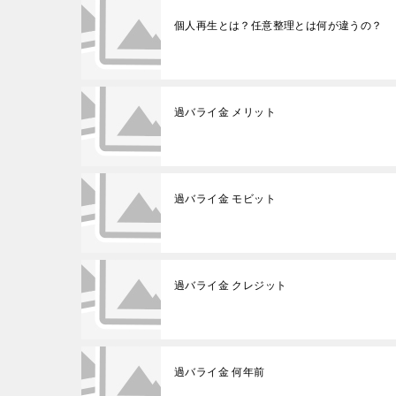
個人再生とは？任意整理とは何が違うの？
過バライ金 メリット
過バライ金 モビット
過バライ金 クレジット
過バライ金 何年前