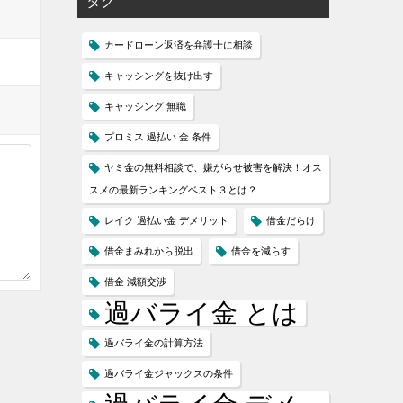
タグ
カードローン返済を弁護士に相談
キャッシングを抜け出す
キャッシング 無職
プロミス 過払い 金 条件
ヤミ金の無料相談で、嫌がらせ被害を解決！オス
スメの最新ランキングベスト３とは？
レイク 過払い金 デメリット
借金だらけ
借金まみれから脱出
借金を減らす
借金 減額交渉
過バライ金 とは
過バライ金の計算方法
過バライ金ジャックスの条件