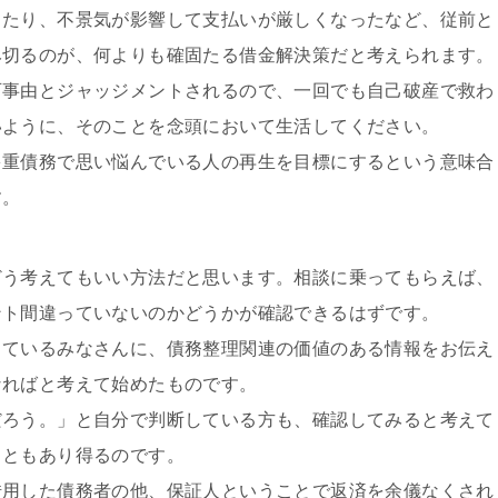
きたり、不景気が影響して支払いが厳しくなったなど、従前と
み切るのが、何よりも確固たる借金解決策だと考えられます。
可事由とジャッジメントされるので、一回でも自己破産で救わ
いように、そのことを念頭において生活してください。
多重債務で思い悩んでいる人の再生を目標にするという意味合
す。
どう考えてもいい方法だと思います。相談に乗ってもらえば、
ント間違っていないのかどうかが確認できるはずです。
っているみなさんに、債務整理関連の価値のある情報をお伝え
なればと考えて始めたものです。
だろう。」と自分で判断している方も、確認してみると考えて
こともあり得るのです。
借用した債務者の他、保証人ということで返済を余儀なくされ