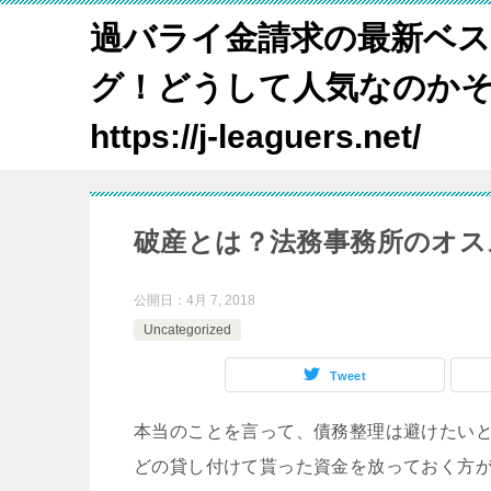
過バライ金請求の最新ベ
グ！どうして人気なのか
https://j-leaguers.net/
破産とは？法務事務所のオス
公開日：
4月 7, 2018
Uncategorized
Tweet
本当のことを言って、債務整理は避けたい
どの貸し付けて貰った資金を放っておく方